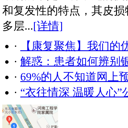
和复发性的特点，其皮损
多层...
[详情]
·
【康复聚焦】我们的
·
解惑：患者如何辨别
·
69%的人不知道网上
·
“衣往情深 温暖人心