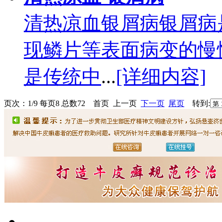
清热凉血银屑病银屑病
现鳞片等表面病变的慢
是传统中
...
[详细内容]
页次：1/9 每页8 总数72 首页 上一页
下一页
尾页
转到: