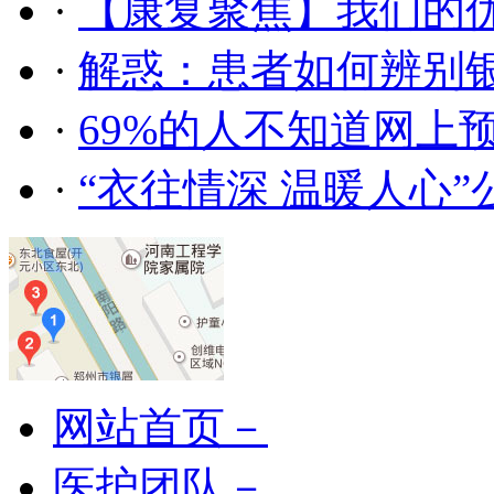
·
【康复聚焦】我们的
·
解惑：患者如何辨别
·
69%的人不知道网上
·
“衣往情深 温暖人心
网站首页－
医护团队－