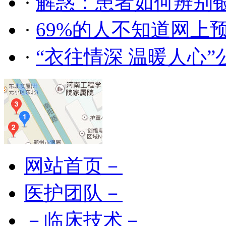
·
解惑：患者如何辨别
·
69%的人不知道网上
·
“衣往情深 温暖人心
网站首页－
医护团队－
－临床技术－