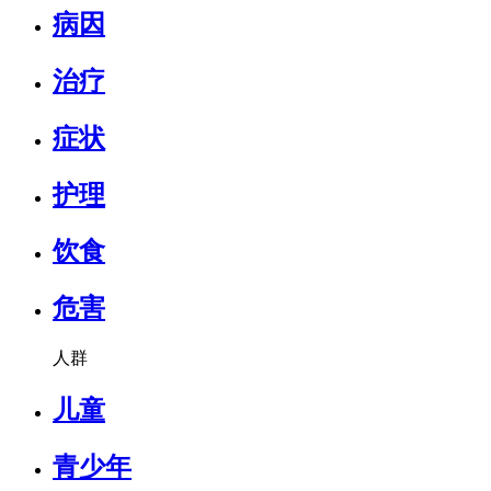
病因
治疗
症状
护理
饮食
危害
人群
儿童
青少年