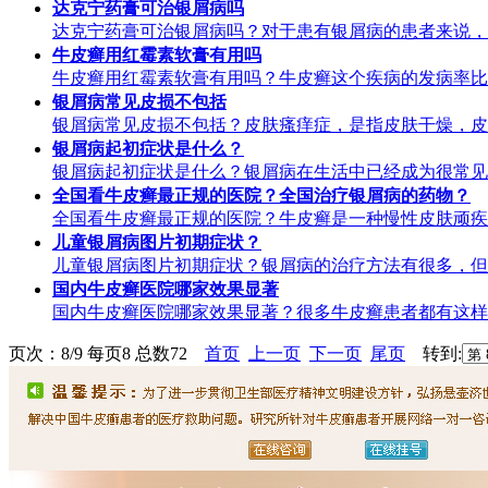
达克宁药膏可治银屑病吗
达克宁药膏可治银屑病吗？对于患有银屑病的患者来说，
牛皮癣用红霉素软膏有用吗
牛皮癣用红霉素软膏有用吗？牛皮癣这个疾病的发病率比
银屑病常见皮损不包括
银屑病常见皮损不包括？皮肤瘙痒症，是指皮肤干燥，皮
银屑病起初症状是什么？
银屑病起初症状是什么？银屑病在生活中已经成为很常见
全国看牛皮癣最正规的医院？全国治疗银屑病的药物？
全国看牛皮癣最正规的医院？牛皮癣是一种慢性皮肤顽疾
儿童银屑病图片初期症状？
儿童银屑病图片初期症状？银屑病的治疗方法有很多，但
国内牛皮癣医院哪家效果显著
国内牛皮癣医院哪家效果显著？很多牛皮癣患者都有这样
页次：8/9 每页8 总数72
首页
上一页
下一页
尾页
转到: